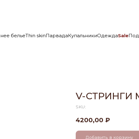
нее белье
Thin skin
Парвада
Купальники
Одежда
Sale
Под
V-СТРИНГИ 
SKU:
4200,00
₽
Добавить в корзину