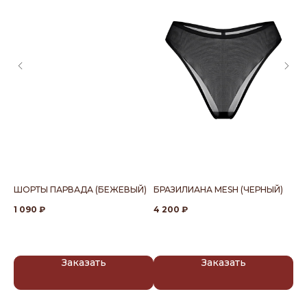
ЫЙ)
ШОРТЫ ПАРВАДА (БЕЖЕВЫЙ)
БРАЗИЛИАНА MESH (ЧЕРНЫЙ)
V-
1 090
₽
4 200
₽
4 
Заказать
Заказать