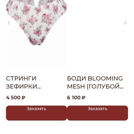
СТРИНГИ
БОДИ BLOOMING
Ч
ЗЕФИРКИ
MESH (ГОЛУБОЙ
3 
BLOOMING MESH
ЦВЕТОК)
4 500
₽
6 100
₽
(РОЗОВЫЙ
Заказать
Заказать
ЦВЕТОК)