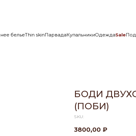
нее белье
Thin skin
Парвада
Купальники
Одежда
Sale
Под
БОДИ ДВУХ
(ПОБИ)
SKU:
3800,00
₽