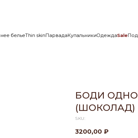
нее белье
Thin skin
Парвада
Купальники
Одежда
Sale
Под
БОДИ ОДНО
(ШОКОЛАД)
SKU:
3200,00
₽